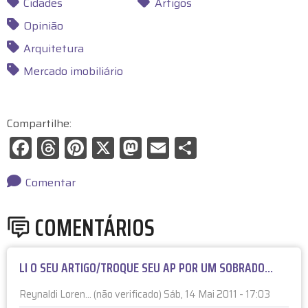
Cidades
Artigos
Opinião
Arquitetura
Mercado imobiliário
Compartilhe:
F
T
Pi
X
M
E
S
a
hr
nt
a
m
h
c
e
er
st
ai
ar
Comentar
e
a
e
o
l
e
COMENTÁRIOS
b
d
st
d
o
s
o
LI O SEU ARTIGO/TROQUE SEU AP POR UM SOBRADO...
o
n
k
Reynaldi Loren… (não verificado)
Sáb, 14 Mai 2011 - 17:03