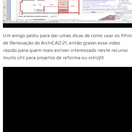
Um amigo pediu para dar umas dicas de como usar os filtro
de Renovação do ArchiCAD 21, então gravei esse vídeo
rápido para quem mais estiver interessado neste recurso
muito útil para projetos de reforma ou
retrofit
.