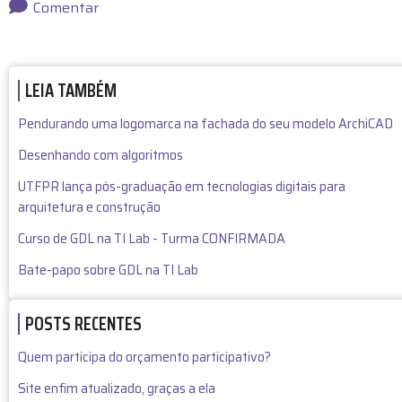
c
e
er
st
ai
ar
Comentar
e
a
e
o
l
e
b
d
st
d
LEIA TAMBÉM
o
s
o
o
n
Pendurando uma logomarca na fachada do seu modelo ArchiCAD
k
Desenhando com algoritmos
UTFPR lança pós-graduação em tecnologias digitais para
arquitetura e construção
Curso de GDL na TI Lab - Turma CONFIRMADA
Bate-papo sobre GDL na TI Lab
POSTS RECENTES
Quem participa do orçamento participativo?
Site enfim atualizado, graças a ela