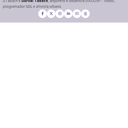
DTabach é
Durval Tabach
, arquiteto e urbanista (FAUUSP - 1988),
programador GDL e ativista urbano.