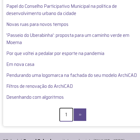
Papel do Conselho Participativo Municipal na política de
desenvolvimento urbano da cidade
Novas ruas para novos tempos
'Passeio do Uberabinha': proposta para um caminho verde em
Moema
Por que voltei a pedalar por esporte na pandemia
Em nova casa
Pendurando uma logomarca na fachada do seu modelo ArchiCAD
Filtros de renovação do ArchiCAD
Desenhando com algoritmos
PAGINAÇÃO
Próxima
1
››
página