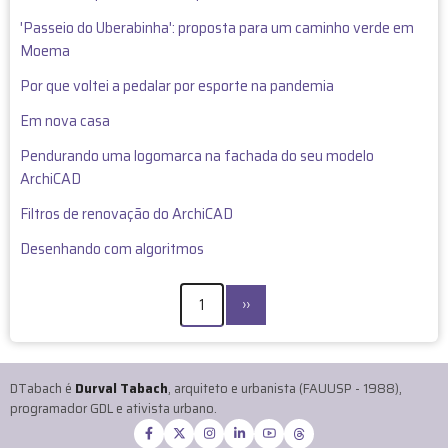
c
'Passeio do Uberabinha': proposta para um caminho verde em
a
Moema
d
o
Por que voltei a pedalar por esporte na pandemia
)
Em nova casa
Pendurando uma logomarca na fachada do seu modelo
ArchiCAD
Filtros de renovação do ArchiCAD
Desenhando com algoritmos
PAGINAÇÃO
Próxima
1
››
página
DTabach é
Durval Tabach
, arquiteto e urbanista (FAUUSP - 1988),
programador GDL e ativista urbano.