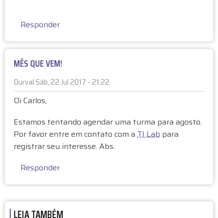
t
a
Responder
à
P
r
MÊS QUE VEM!
ó
x
Durval
Sáb, 22 Jul 2017 - 21:22
i
m
Oi Carlos,
a
t
Estamos tentando agendar uma turma para agosto.
u
Por favor entre em contato com a
TI Lab
para
r
registrar seu interesse. Abs.
m
a
Responder
p
o
r
C
LEIA TAMBÉM