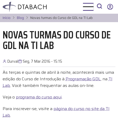
Pular
para
o
Início
Blog
Novas turmas do Curso de GDL na TI Lab
conteúdo
principal
NOVAS TURMAS DO CURSO DE
GDL NA TI LAB
Durval
Seg, 7 Mar 2016 - 15:15
Às terças e quintas de abril à noite, acontecerá mais uma
edição do Curso de Introdução à
Programação GDL
, na
TI
Lab
. Você também frequentar as aulas on-line.
Veja o
programa do curso aqui
.
Para inscrever-se, visite a
página do curso no site da TI
Lab
.