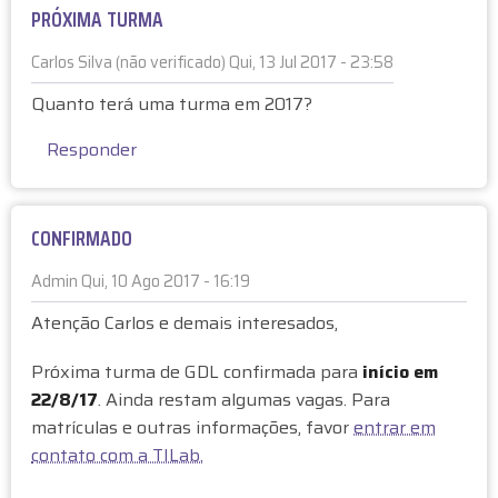
o
s
o
PRÓXIMA TURMA
o
n
k
Carlos Silva (não verificado)
Qui, 13 Jul 2017 - 23:58
Quanto terá uma turma em 2017?
Responder
CONFIRMADO
Admin
Qui, 10 Ago 2017 - 16:19
E
Atenção Carlos e demais interesados,
m
r
Próxima turma de GDL confirmada para
início em
e
22/8/17
. Ainda restam algumas vagas. Para
s
matrículas e outras informações, favor
entrar em
p
contato com a TILab.
o
s