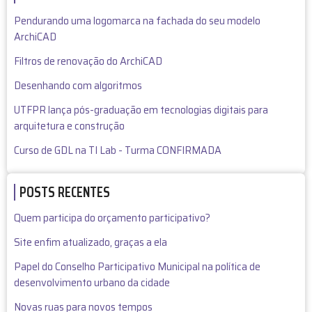
a
r
Pendurando uma logomarca na fachada do seu modelo
l
ArchiCAD
o
Filtros de renovação do ArchiCAD
s
S
Desenhando com algoritmos
i
UTFPR lança pós-graduação em tecnologias digitais para
l
arquitetura e construção
v
a
Curso de GDL na TI Lab - Turma CONFIRMADA
(
n
POSTS RECENTES
ã
o
Quem participa do orçamento participativo?
v
e
Site enfim atualizado, graças a ela
r
Papel do Conselho Participativo Municipal na política de
i
desenvolvimento urbano da cidade
f
i
Novas ruas para novos tempos