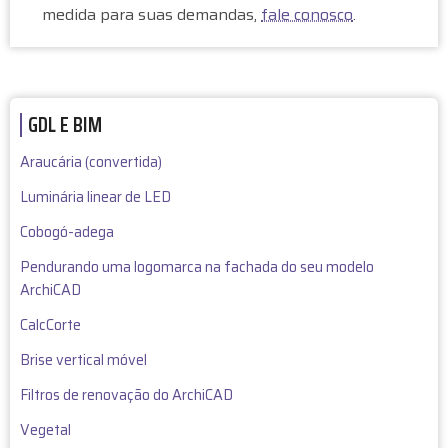
P
medida para suas demandas,
fale conosco
.
A
R
A
GDL E BIM
G
Araucária (convertida)
D
Luminária linear de LED
Cobogó-adega
L
Pendurando uma logomarca na fachada do seu modelo
ArchiCAD
CalcCorte
Brise vertical móvel
Filtros de renovação do ArchiCAD
Vegetal