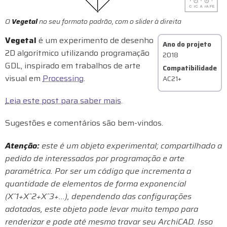
O
Vegetal
no seu formato padrão, com o slider à direita
Vegetal
é um experimento de desenho
Ano do projeto
2D algorítmico utilizando programação
2018
GDL, inspirado em trabalhos de arte
Compatibilidade
visual em
Processing
.
AC21+
Leia este post para saber mais
.
Sugestões e comentários são bem-vindos.
Atenção:
este é um objeto experimental; compartilhado a
pedido de interessados por programação e arte
paramétrica. Por ser um código que incrementa a
quantidade de elementos de forma exponencial
(Xˆ1+Xˆ2+Xˆ3+...), dependendo das configurações
adotadas, este objeto pode levar muito tempo para
renderizar e pode até mesmo travar seu ArchiCAD. Isso