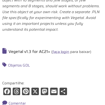
object with 10 segments and few stages, or few
segments and 8 stages, should work without problems.
Use this object at your own risk. Create a separate .PLN
file specifically for experimenting with Vegetal. Avoid
using it on important projects unless you fully
understand its potential impact.
Vegetal v1.3 for AC21+
(
faça login
para baixar)
Objetos GDL
Compartilhe:
F
T
Pi
X
M
E
S
a
hr
nt
a
m
h
Comentar