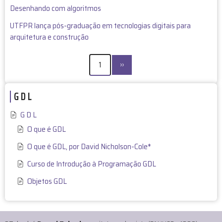
Desenhando com algoritmos
UTFPR lança pós-graduação em tecnologias digitais para
arquitetura e construção
PAGINAÇÃO
Próxima
1
››
página
G D L
G D L
O que é GDL
O que é GDL, por David Nicholson-Cole*
Curso de Introdução à Programação GDL
Objetos GDL