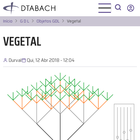
Pular
para
o
Início
G D L
Objetos GDL
Vegetal
conteúdo
principal
VEGETAL
Durval
Qui, 12 Abr 2018 - 12:04