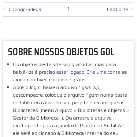
c
e
er
st
ai
ar
L
e
a
e
o
l
e
Cobogó-adega
CalcCorte
I
b
d
st
d
o
s
o
N
o
n
K
k
SOBRE NOSSOS OBJETOS GDL
S
Os objetos deste site são gratuitos, mas para
D
baixá-los é preciso
estar logado
.
Crie uma conta
se
E
ainda não tiver, é rápido e grátis.
Após o login, baixe o arquivo
*.gsm.zip
,
P
descompacte, coloque o arquivo
*.gsm
numa pasta
A
de biblioteca ativa do seu projeto e recarregue as
Bibliotecas (menu Arquivo > Bibliotecas e objetos >
S
Gestor da Biblioteca...). Ou arraste o arquivo
diretamente para a janela da Planta no ArchiCAD –
S
ele será adicionado à Biblioteca Interna do seu