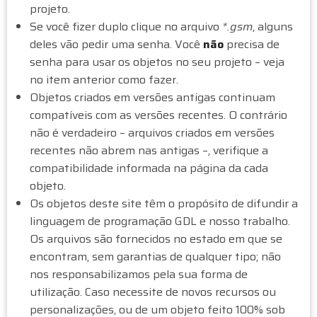
A
projeto.
Se você fizer duplo clique no arquivo
*.gsm
, alguns
G
deles vão pedir uma senha. Você
não
precisa de
E
senha para usar os objetos no seu projeto – veja
no item anterior como fazer.
M
Objetos criados em versões antigas continuam
compatíveis com as versões recentes. O contrário
D
não é verdadeiro – arquivos criados em versões
O
recentes não abrem nas antigas –, verifique a
compatibilidade informada na página da cada
L
objeto.
I
Os objetos deste site têm o propósito de difundir a
linguagem de programação GDL e nosso trabalho.
V
Os arquivos são fornecidos no estado em que se
encontram, sem garantias de qualquer tipo; não
R
nos responsabilizamos pela sua forma de
O
utilização. Caso necessite de novos recursos ou
personalizações, ou de um objeto feito 100% sob